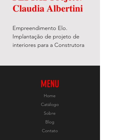
𝐂𝐥𝐚𝐮𝐝𝐢𝐚 𝐀𝐥𝐛𝐞𝐫𝐭𝐢𝐧𝐢
Empreendimento Elo.
Implantação de projeto de
interiores para a Construtora
Tegra.
𝐏𝐫𝐨𝐣𝐞𝐭𝐨 𝐝𝐞 𝐚𝐮𝐭𝐨𝐫𝐢𝐚 𝐂𝐥𝐚𝐮𝐝𝐢𝐚
𝐀𝐥𝐛𝐞𝐫𝐭𝐢𝐧𝐢. @esquadrodesignd
einteriores
MENU
Home
Catálogo
Sobre
Blog
Contato