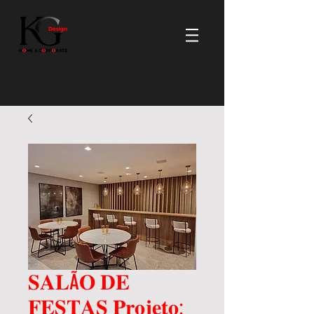
𝐒𝐀𝐋Ã𝐎 𝐃𝐄
𝐅𝐄𝐒𝐓𝐀𝐒 𝐏𝐫𝐨𝐣𝐞𝐭𝐨: