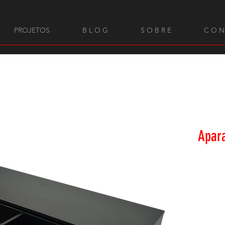
PROJETOS
B L O G
S O B R E
C O N
Apara