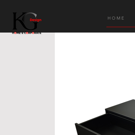
H O M E