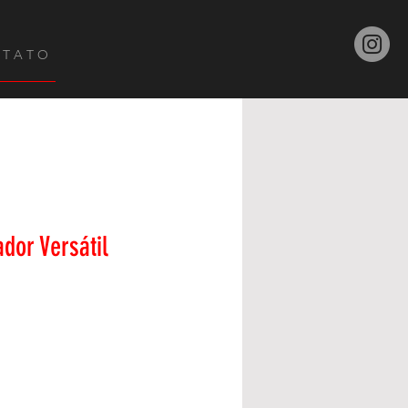
 T A T O
dor Versátil