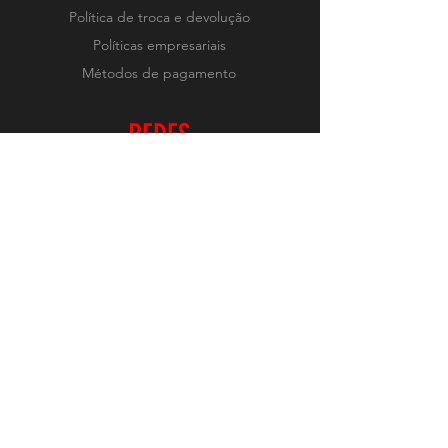
Política de troca e devolução
Políticas empresariais
Métodos de pagamento
REDES
Instagram
RECEBA NOVIDADES
Realizar Inscrição