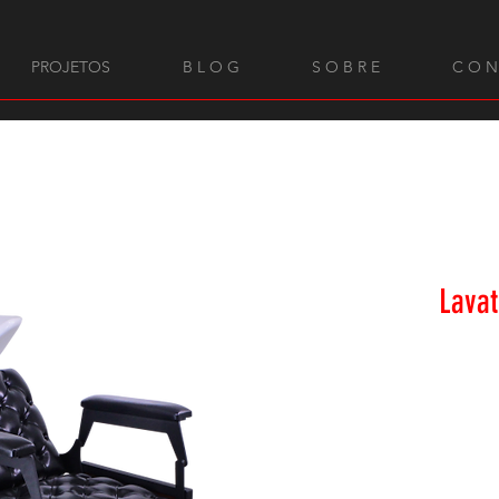
PROJETOS
B L O G
S O B R E
C O N
Lavat