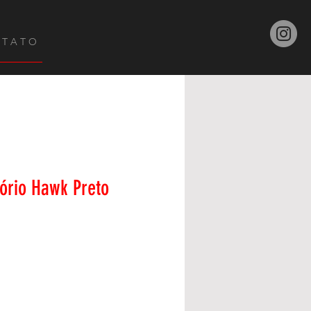
 T A T O
ório Hawk Preto