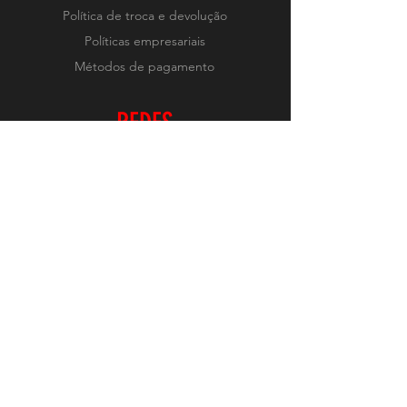
Política de troca e devolução
Políticas empresariais
Métodos de pagamento
REDES
Instagram
RECEBA NOVIDADES
Realizar Inscrição