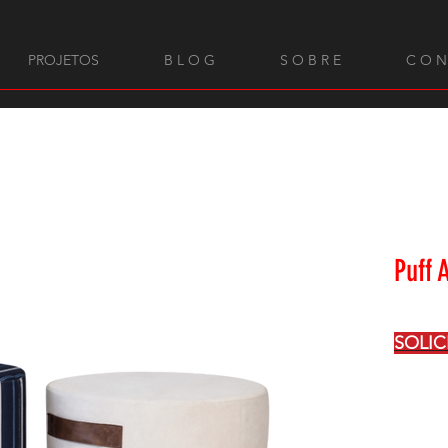
PROJETOS
B L O G
S O B R E
C O N
Puff 
SOLI