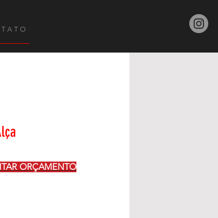
 T A T O
Alça
CITAR ORÇAMENTO