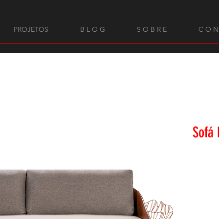
PROJETOS
B L O G
S O B R E
C O N
Sofá 