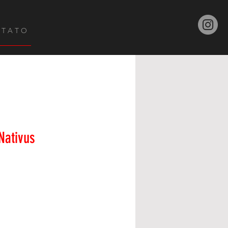
 T A T O
Nativus