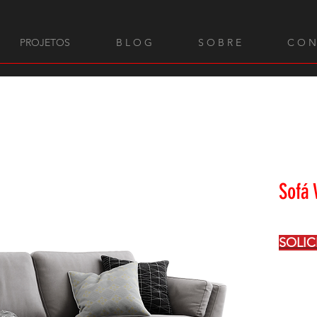
PROJETOS
B L O G
S O B R E
C O N
Sofá 
SOLI