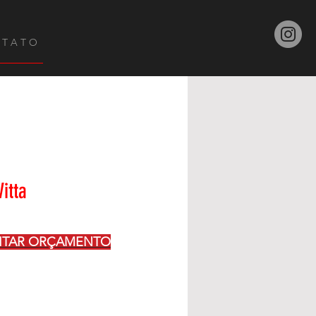
 T A T O
Vitta
CITAR ORÇAMENTO