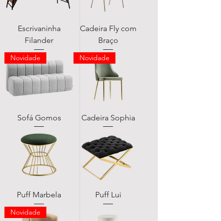
Escrivaninha
Cadeira Fly com
Filander
Braço
Novidade
Novidade
Sofá Gomos
Cadeira Sophia
Puff Marbela
Puff Lui
Novidade