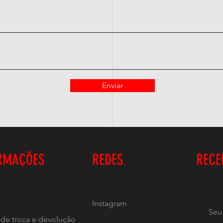
Enviar
RMAÇÕES
REDES
RECE
Instagram
a de troca e devolução