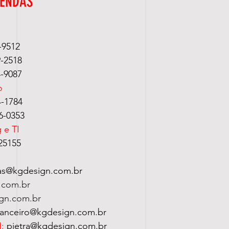
VENDAS
-9512
2518
9087
o
4-1784
0353
 e TI
25155
as@kgdesign.com.br
.com.br
gn.com.br
nanceiro@kgdesign.com.br
I:
pietra@kgdesign.com.br