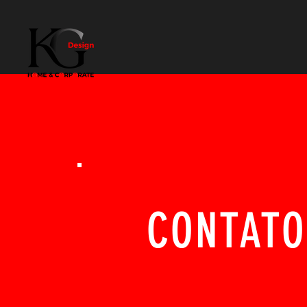
H O M E
CONTATO