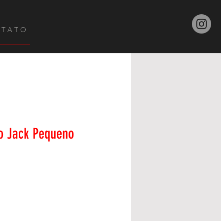
 T A T O
o Jack Pequeno