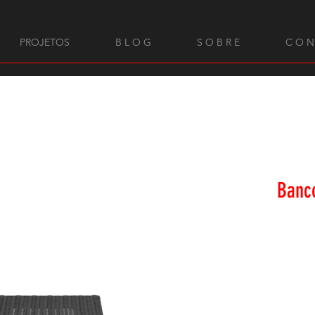
PROJETOS
B L O G
S O B R E
C O N
Banc