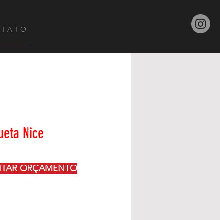
 T A T O
ueta Nice
CITAR ORÇAMENTO