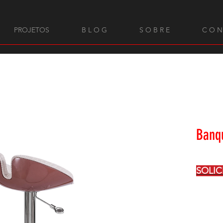
PROJETOS
B L O G
S O B R E
C O N
Banq
SOLI