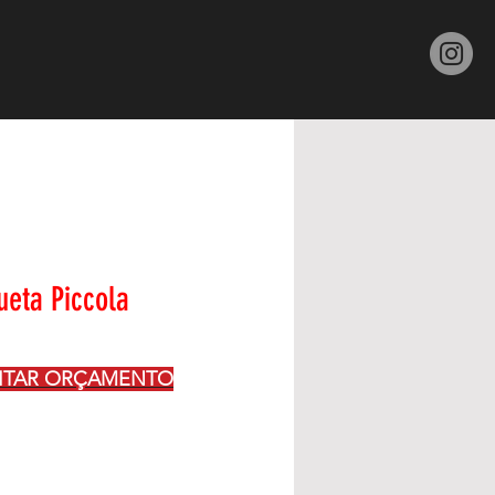
 T A T O
eta Piccola
CITAR ORÇAMENTO