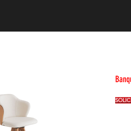
PROJETOS
B L O G
S O B R E
C O N
Banqu
SOLI