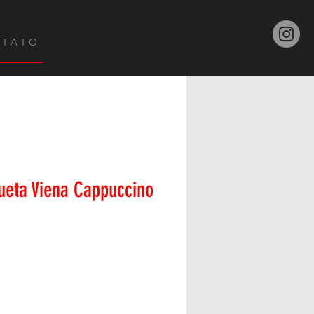
 T A T O
ueta Viena Cappuccino