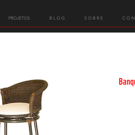
PROJETOS
B L O G
S O B R E
C O N
Banq