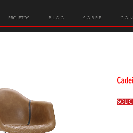
PROJETOS
B L O G
S O B R E
C O N
Cadei
SOLI