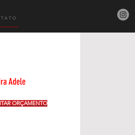
 T A T O
ra Adele
CITAR ORÇAMENTO