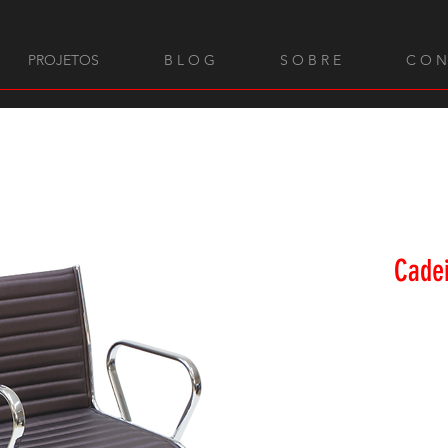
PROJETOS
B L O G
S O B R E
C O N
Cadei