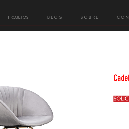
PROJETOS
B L O G
S O B R E
C O N
Cadei
SOLI