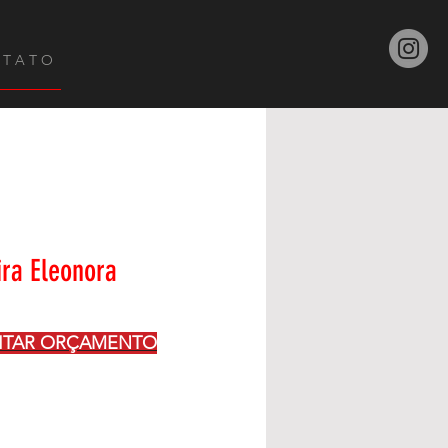
 T A T O
ra Eleonora
CITAR ORÇAMENTO