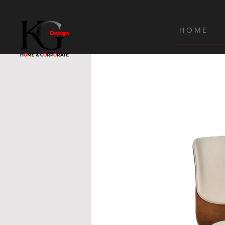
H O M E