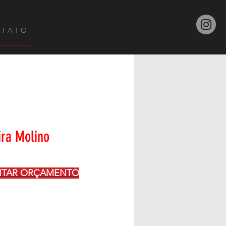
 T A T O
ira Molino
CITAR ORÇAMENTO