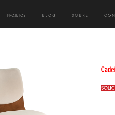
PROJETOS
B L O G
S O B R E
C O N
Cade
SOLI