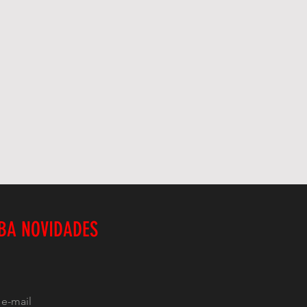
BA NOVIDADES