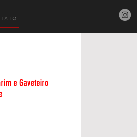
 T A T O
rim e Gaveteiro
e