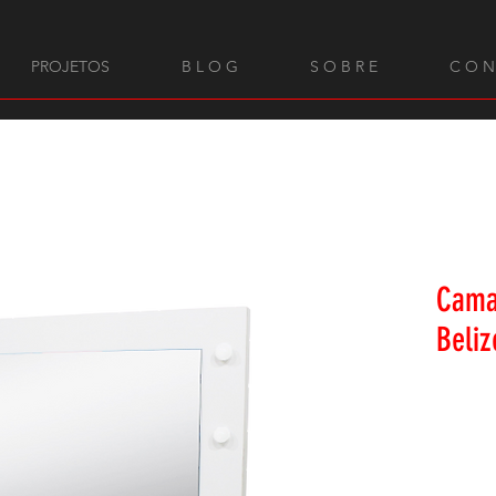
PROJETOS
B L O G
S O B R E
C O N
Cama
Beliz