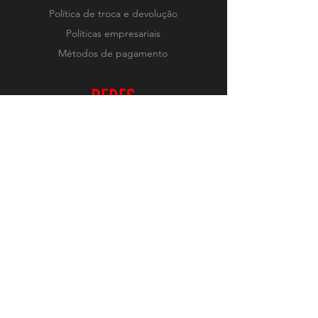
Política de troca e devolução
Políticas empresariais
Métodos de pagamento
REDES
Instagram
RECEBA NOVIDADES
Realizar Inscrição