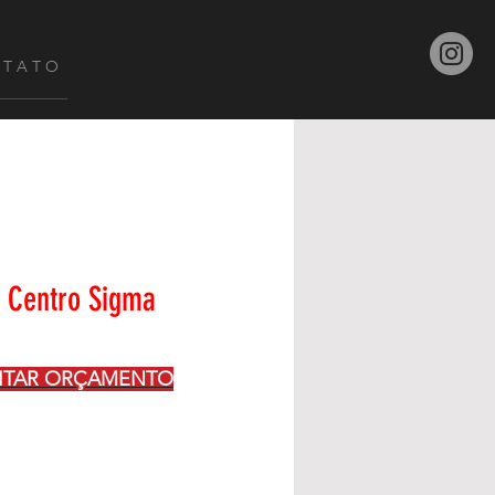
 T A T O
 Centro Sigma
CITAR ORÇAMENTO