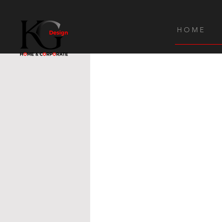
H O M E