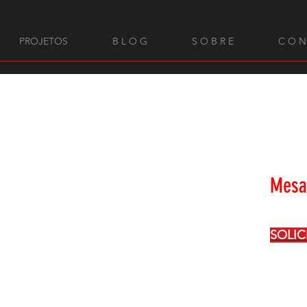
PROJETOS
B L O G
S O B R E
C O N
Mesa
SOLI