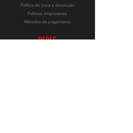
Política de troca e devolução
Políticas empresariais
Métodos de pagamento
REDES
Instagram
RECEBA NOVIDADES
Realizar Inscrição