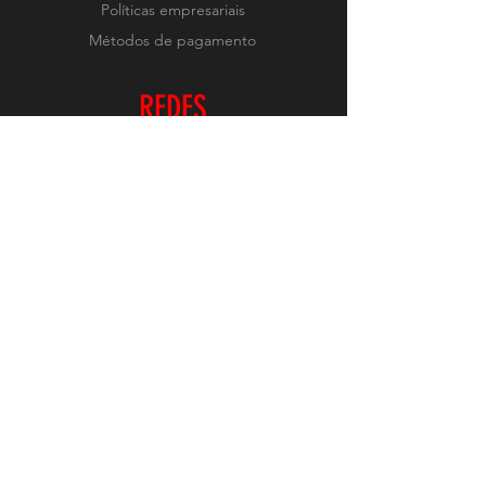
Políticas empresariais
Métodos de pagamento
REDES
Instagram
RECEBA NOVIDADES
Realizar Inscrição
O conteúdo deste site é protegido pelas leis