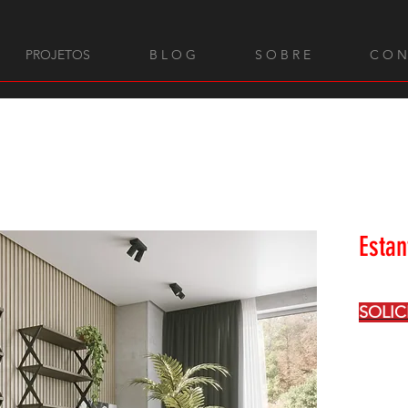
PROJETOS
B L O G
S O B R E
C O N
Estan
SOLI