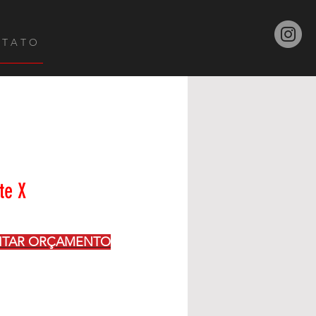
 T A T O
te X
CITAR ORÇAMENTO