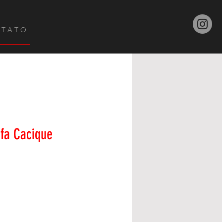
 T A T O
fa Cacique