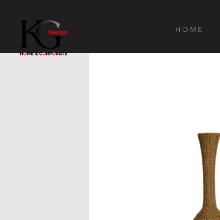
H O M E