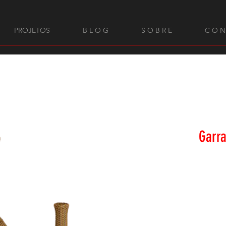
PROJETOS
B L O G
S O B R E
C O N
Garra