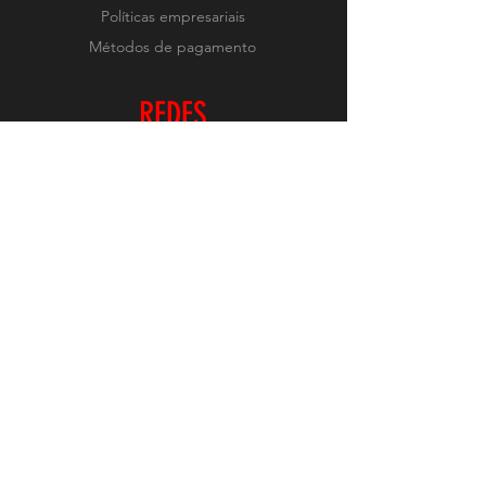
Políticas empresariais
Métodos de pagamento
REDES
Instagram
RECEBA NOVIDADES
Realizar Inscrição
O conteúdo deste site é protegido pelas leis