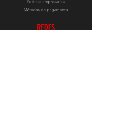
Políticas empresariais
Métodos de pagamento
REDES
Instagram
RECEBA NOVIDADES
Realizar Inscrição
O conteúdo deste site é protegido pelas leis
internacionais de Copyright