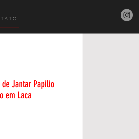
 T A T O
de Jantar Papilio
o em Laca