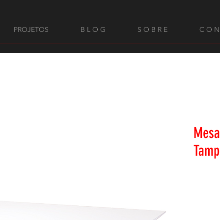
PROJETOS
B L O G
S O B R E
C O N
Mesa 
Tamp