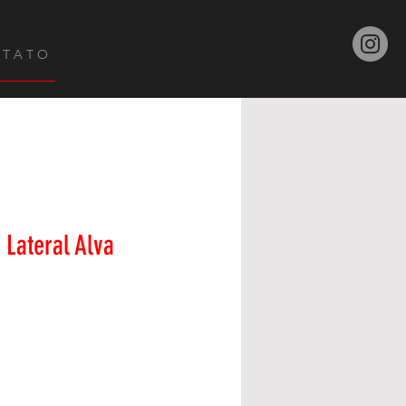
 T A T O
Lateral Alva