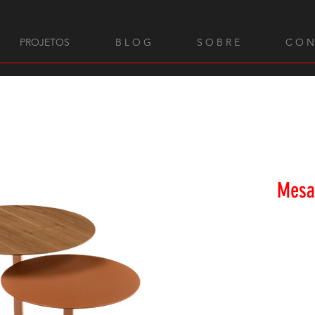
PROJETOS
B L O G
S O B R E
C O N
Mesa 