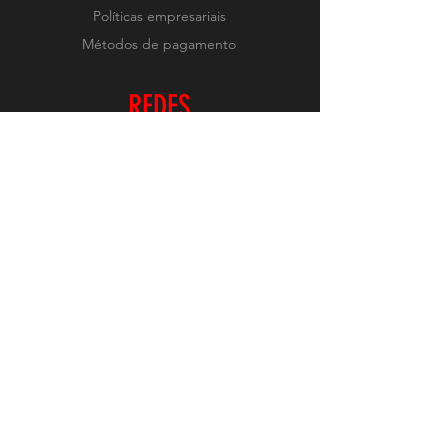
Políticas empresariais
Métodos de pagamento
REDES
Instagram
RECEBA NOVIDADES
Realizar Inscrição
O conteúdo deste site é protegido pelas leis