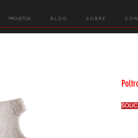
PROJETOS
B L O G
S O B R E
C O N
Poltr
SOLI