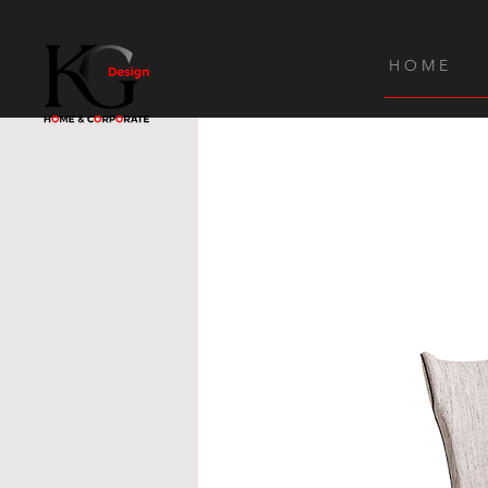
H O M E