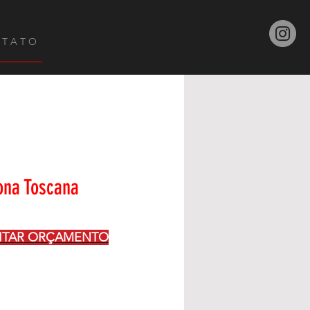
 T A T O
ona Toscana
CITAR ORÇAMENTO