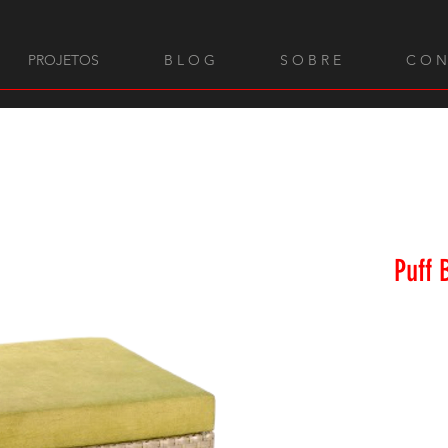
PROJETOS
B L O G
S O B R E
C O N
Puff 