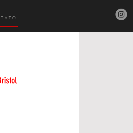
 T A T O
Bristol