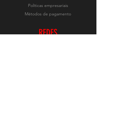
Políticas empresariais
Métodos de pagamento
REDES
Instagram
RECEBA NOVIDADES
Realizar Inscrição
O conteúdo deste site é protegido pelas leis