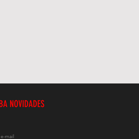
BA NOVIDADES