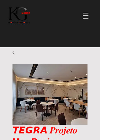
𝙏𝙀𝙂𝙍𝘼 𝑷𝒓𝒐𝒋𝒆𝒕𝒐