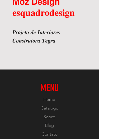
𝗠𝗼𝘇 𝗗𝗲𝘀𝗶𝗴𝗻
𝐞𝐬𝐪𝐮𝐚𝐝𝐫𝐨𝐝𝐞𝐬𝐢𝐠𝐧
𝑷𝒓𝒐𝒋𝒆𝒕𝒐 𝒅𝒆 𝑰𝒏𝒕𝒆𝒓𝒊𝒐𝒓𝒆𝒔
𝑪𝒐𝒏𝒔𝒕𝒓𝒖𝒕𝒐𝒓𝒂 𝑻𝒆𝒈𝒓𝒂
MENU
Home
Catálogo
Sobre
Blog
Contato