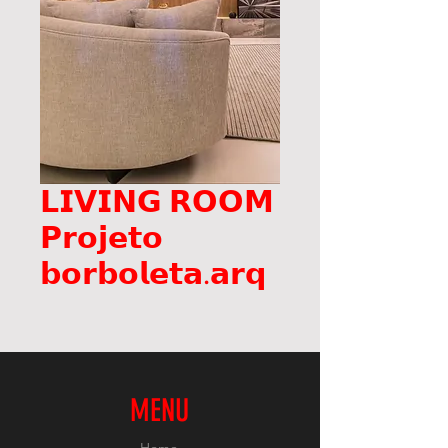
𝗟𝗜𝗩𝗜𝗡𝗚 𝗥𝗢𝗢𝗠
𝗣𝗿𝗼𝗷𝗲𝘁𝗼
𝗯𝗼𝗿𝗯𝗼𝗹𝗲𝘁𝗮.𝗮𝗿𝗾
MENU