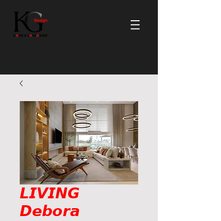
𝙇𝙄𝙑𝙄𝙉𝙂
𝘿𝙚𝙗𝙤𝙧𝙖