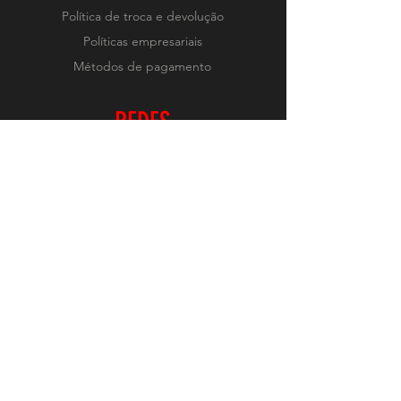
Política de troca e devolução
Políticas empresariais
Métodos de pagamento
REDES
Instagram
RECEBA NOVIDADES
Realizar Inscrição