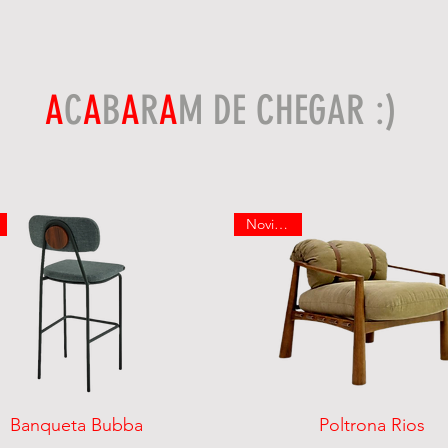
A
C
A
B
A
R
A
M DE CHEGAR :)
Novidade
Visualização rápida
Visualização rápida
Banqueta Bubba
Poltrona Rios