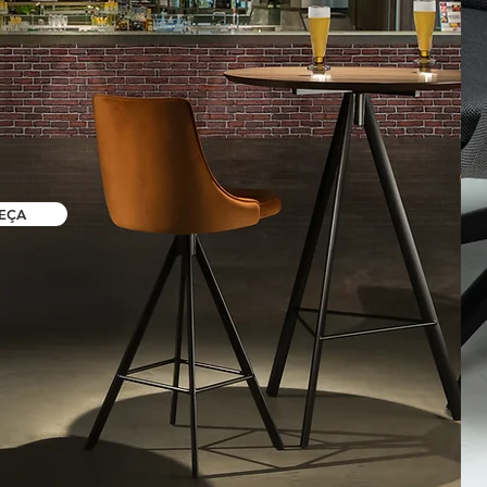
ES
IGN
EÇA