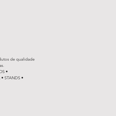
RATE
dutos de qualidade
as.
OS •
 • STANDS •