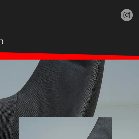
 T A T O
O