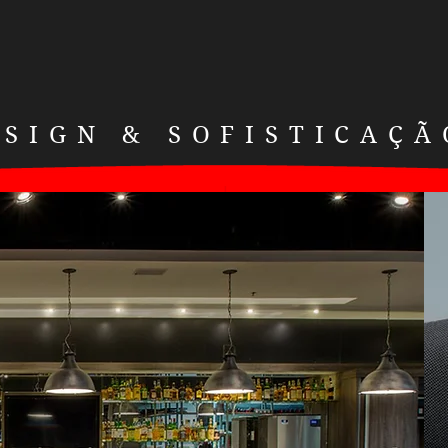
PROJETOS
B L O G
S O B R E
C O N
ESIGN & SOFISTICAÇÃ