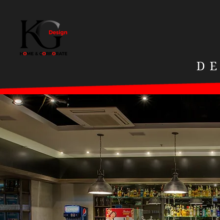
H O M E
D